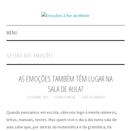
MENU
INÍCIO
GESTÃO DAS EMOÇÕES
GERIR EMOÇÕES
A INSPIRAR
AS EMOÇÕES TAMBÉM TÊM LUGAR NA
SALA DE AULA?
REFLETIR COM CONTOS
2 SETEMBRO, 2025
LILIANA FERREIRA
LEAVE A COMMENT
LIVROS
Quando pensamos em escola, vêm-nos logo à mente números,
letras, manuais, testes. Mas quem vive o dia a dia numa sala de
aula sabe que, por detrás da matemática e da gramática, há