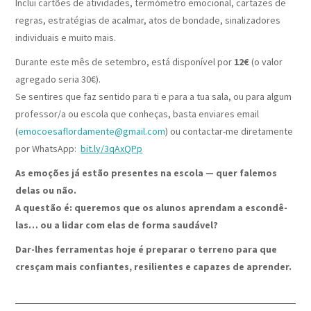
Inclui cartões de atividades, termómetro emocional, cartazes de
regras, estratégias de acalmar, atos de bondade, sinalizadores
individuais e muito mais.
Durante este mês de setembro, está disponível por
12€
(o valor
agregado seria 30€).
Se sentires que faz sentido para ti e para a tua sala, ou para algum
professor/a ou escola que conheças, basta enviares email
(
emocoesaflordamente@gmail.com
) ou contactar-me diretamente
por WhatsApp:
bit.ly/3qAxQPp
As emoções já estão presentes na escola — quer falemos
delas ou não.
A questão é: queremos que os alunos aprendam a escondê-
las… ou a lidar com elas de forma saudável?
Dar-lhes ferramentas hoje é preparar o terreno para que
cresçam mais confiantes, resilientes e capazes de aprender.