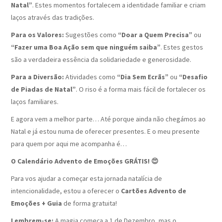
Natal”
. Estes momentos fortalecem a identidade familiar e criam
laços através das tradições.
Para os Valores:
Sugestões como
“Doar a Quem Precisa”
ou
“Fazer uma Boa Ação sem que ninguém saiba”
. Estes gestos
são a verdadeira essência da solidariedade e generosidade.
Para a Diversão:
Atividades como
“Dia Sem Ecrãs”
ou
“Desafio
de Piadas de Natal”
. O riso é a forma mais fácil de fortalecer os
laços familiares.
E agora vem a melhor parte… Até porque ainda não chegámos ao
Natal e já estou numa de oferecer presentes. E o meu presente
para quem por aqui me acompanha é…
O Calendário Advento de Emoções GRÁTIS! 😍
Para vos ajudar a começar esta jornada natalícia de
intencionalidade, estou a oferecer o
Cartões Advento de
Emoções + Guia
de forma gratuita!
Lembrem-se:
A magia começa a 1 de Dezembro, mas o