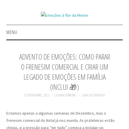
MENU
INÍCIO
ADVENTO DE EMOÇÕES: COMO PARAR
GERIR EMOÇÕES
O FRENESIM COMERCIAL E CRIAR UM
LEGADO DE EMOÇÕES EM FAMÍLIA
A INSPIRAR
(INCLUI 🎁)
REFLETIR COM CONTOS
23 NOVEMBRO, 2025
LILIANA FERREIRA
LEAVE A COMMENT
LIVROS
Estamos apenas a algumas semanas de Dezembro, mas o
frenesim comercial do Natal já nos inunda. As prateleiras estão
cheias, e a pressão para “ter tudo” começa a instalar-se.