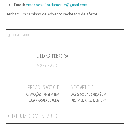
Email:
emocoesaflordamente@gmail.com
Tenham um caminho de Advento recheado de afeto!
GERIR EMOÇÕES
LILIANA FERREIRA
MORE POSTS
Post
PREVIOUS ARTICLE
NEXT ARTICLE
navigation
AS EMOÇÕES TAMBÉM TÊM
O CÉREBRO DA CRIANÇA É UM
LUGAR NA SALA DE AULA?
JARDIM EM CRESCIMENTO 🌱
DEIXE UM COMENTÁRIO