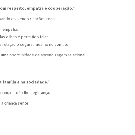
com respeito, empatia e cooperação.”
vando e vivendo relações reais.
m empatia.
 e lhes é permitido falar.
relação é segura, mesmo no conflito.
 uma oportunidade de aprendizagem relacional.
 família e na sociedade.”
criança — dão-lhe segurança.
 a criança sente: