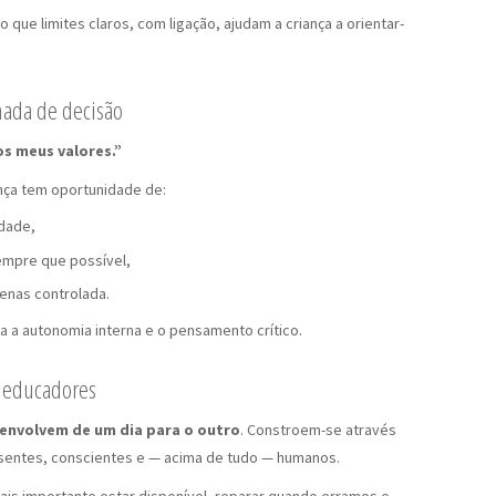
que limites claros, com ligação, ajudam a criança a orientar-
mada de decisão
os meus valores.”
nça tem oportunidade de:
dade,
empre que possível,
penas controlada.
 a autonomia interna e o pensamento crítico.
e educadores
envolvem de um dia para o outro
. Constroem-se através
esentes, conscientes e — acima de tudo — humanos.
mais importante estar disponível, reparar quando erramos e