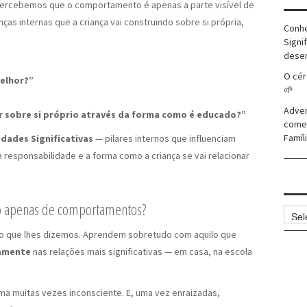
percebemos que o comportamento é apenas a parte visível de
nças internas que a criança vai construindo sobre si própria,
Conhe
Signi
dese
O cér
elhor?”
🌱
Adven
er sobre si próprio através da forma como é educado?”
comer
Famíli
idades Significativas
— pilares internos que influenciam
responsabilidade e a forma como a criança se vai relacionar
o apenas de comportamentos?
Arqui
lo que lhes dizemos. Aprendem sobretudo com aquilo que
amente
nas relações mais significativas — em casa, na escola
a muitas vezes inconsciente. E, uma vez enraizadas,