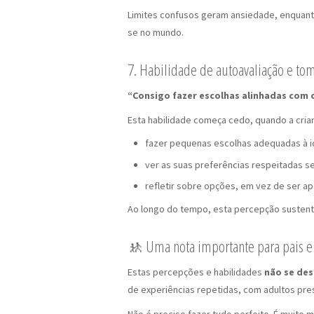
Limites confusos geram ansiedade, enquanto 
se no mundo.
7. Habilidade de autoavaliação e to
“Consigo fazer escolhas alinhadas com 
Esta habilidade começa cedo, quando a cria
fazer pequenas escolhas adequadas à i
ver as suas preferências respeitadas s
refletir sobre opções, em vez de ser a
Ao longo do tempo, esta percepção sustenta
🚸 Uma nota importante para pais 
Estas percepções e habilidades
não se des
de experiências repetidas, com adultos pr
Não é preciso fazer tudo perfeito. É muito 