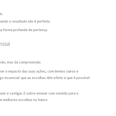
a,
ndo o resultado não é perfeito.
ma forma profunda de pertença.
essoal
medo, mas da compreensão.
er o impacto das suas ações, com limites claros e
go essencial: que as escolhas têm efeito e que é possível
unir e castigar. É sobre ensinar com sentido para o
e melhores escolhas no futuro.