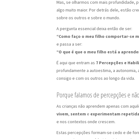
Mas, se olharmos com mais profundidade, 
algo muito maior. Por detrás dele, estão cre
sobre os outros e sobre o mundo.
A pergunta essencial deixa então de ser:
“Como faço o meu filho comportar-se m
e passa a ser:
“O que é que o meu filho está a aprend
É aqui que entram as
7 Percepções e Habil
profundamente a autoestima, a autonomia, a 
consigo e com os outros ao longo da vida.
Porque falamos de percepções e nã
As crianças não aprendem apenas com aqui
vivem
,
sentem
e
experimentam repetid
e nos contextos onde crescem.
Estas percepções formam-se cedo e de form