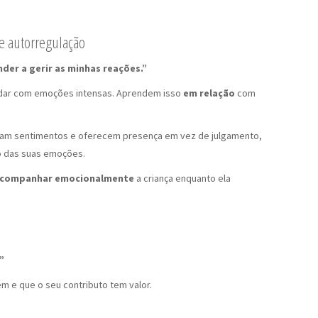
e autorregulação
der a gerir as minhas reações.”
idar com emoções intensas. Aprendem isso
em relação
com
am sentimentos e oferecem presença em vez de julgamento,
no das suas emoções.
companhar emocionalmente
a criança enquanto ela
l
”
m e que o seu contributo tem valor.