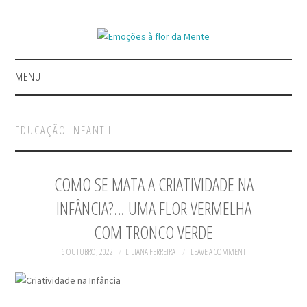
MENU
INÍCIO
EDUCAÇÃO INFANTIL
GERIR EMOÇÕES
A INSPIRAR
COMO SE MATA A CRIATIVIDADE NA
INFÂNCIA?… UMA FLOR VERMELHA
REFLETIR COM CONTOS
COM TRONCO VERDE
LIVROS
6 OUTUBRO, 2022
LILIANA FERREIRA
LEAVE A COMMENT