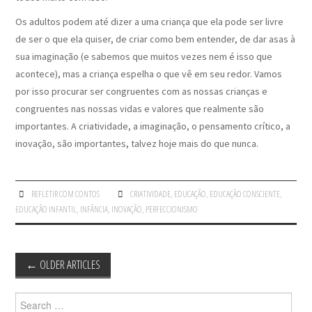
Os adultos podem até dizer a uma criança que ela pode ser livre
de ser o que ela quiser, de criar como bem entender, de dar asas à
sua imaginação (e sabemos que muitos vezes nem é isso que
acontece), mas a criança espelha o que vê em seu redor. Vamos
por isso procurar ser congruentes com as nossas crianças e
congruentes nas nossas vidas e valores que realmente são
importantes. A criatividade, a imaginação, o pensamento crítico, a
inovação, são importantes, talvez hoje mais do que nunca.
REFLETIR COM CONTOS
CRIATIVIDADE
,
EDUCAÇÃO
,
EDUCAÇÃO CONSCIENTE
,
EDUCAÇÃO INFANTIL
,
INFÂNCIA
,
INOVAÇÃO
,
PERFECCIONISMO
Post
←
OLDER ARTICLES
navigation
Search