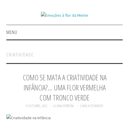
MENU
INÍCIO
CRIATIVIDADE
GERIR EMOÇÕES
A INSPIRAR
COMO SE MATA A CRIATIVIDADE NA
INFÂNCIA?… UMA FLOR VERMELHA
REFLETIR COM CONTOS
COM TRONCO VERDE
LIVROS
6 OUTUBRO, 2022
LILIANA FERREIRA
LEAVE A COMMENT