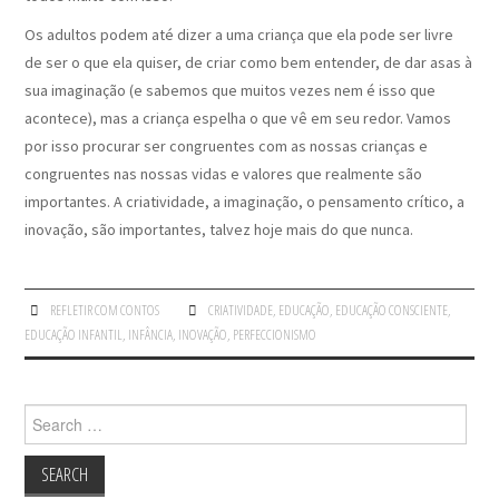
Os adultos podem até dizer a uma criança que ela pode ser livre
de ser o que ela quiser, de criar como bem entender, de dar asas à
sua imaginação (e sabemos que muitos vezes nem é isso que
acontece), mas a criança espelha o que vê em seu redor. Vamos
por isso procurar ser congruentes com as nossas crianças e
congruentes nas nossas vidas e valores que realmente são
importantes. A criatividade, a imaginação, o pensamento crítico, a
inovação, são importantes, talvez hoje mais do que nunca.
REFLETIR COM CONTOS
CRIATIVIDADE
,
EDUCAÇÃO
,
EDUCAÇÃO CONSCIENTE
,
EDUCAÇÃO INFANTIL
,
INFÂNCIA
,
INOVAÇÃO
,
PERFECCIONISMO
Search
for: