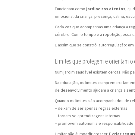
Funcionam como
jardineiros atentos
, aju
emocional da criança: presença, calma, esc
Cada vez que acompanhas uma criança a regul
cérebro. Com o tempo e a repetição, essa c
É assim que se constrói autorregulação:
em 
Limites que protegem e orientam o 
Num jardim saudável existem cercas. Não pa
Na educação, os limites cumprem exatamente
de desenvolvimento ajudam a criança a senti
Quando os limites são acompanhados de rel
– deixam de ser apenas regras externas
– tornam-se aprendizagens internas
– promovem autonomia e responsabilidade
Limitar não é impedir crescer. É
criar segur