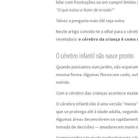
lidar com frustrações ou em cumprir limites
“O que estou a fazer de errado?”
Talvez a pergunta mais útil seja outra.
Neste artigo convido-te a olhar para o cére
reveladora:
o cérebro da criança é como
O cérebro infantil não nasce pronto
Quando pensamos num jardim, não esperam
mesma forma. Algumas florescem cedo, outr
nutrido.
Com o cérebro das crianças acontece exat
O cérebro infantil não é uma versão “menor
que se prolonga até à idade adulta, segundo
Algumas áreas desenvolvem-se rapidamente,
tomada de decisões — amadurecem muito m
Compreender isto muda profundamente a fo