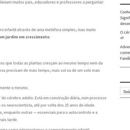
 deixam muitos pais, educadores e professores a perguntar:
Conhe
Signi
dese
bro infantil através de uma metáfora simples, mas muito
O cér
 um jardim em crescimento
.
🌱
Adven
comer
Famíli
os que todas as plantas cresçam ao mesmo tempo nem da
as precisam de mais tempo, mais sol ou de um solo mais
amente o mesmo.
Arqui
” do cérebro adulto. Está em construção diária, num processo
 os neurocientista, até por volta dos 25 anos de idade.
 enquanto outras — essenciais para o autocontrolo e a
ais tarde.
rma como interpretamos o comportamento infantil.