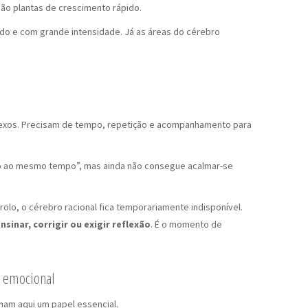
ão plantas de crescimento rápido.
edo e com grande intensidade. Já as áreas do cérebro
lexos. Precisam de tempo, repetição e acompanhamento para
udo ao mesmo tempo”, mas ainda não consegue acalmar-se
lo, o cérebro racional fica temporariamente indisponível.
inar, corrigir ou exigir reflexão
. É o momento de
o emocional
ham aqui um papel essencial.