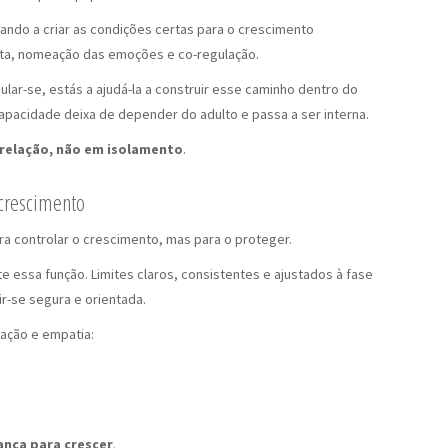
dando a criar as condições certas para o crescimento
uta, nomeação das emoções e co-regulação.
ar-se, estás a ajudá-la a construir esse caminho dentro do
apacidade deixa de depender do adulto e passa a ser interna.
relação, não em isolamento
.
crescimento
ra controlar o crescimento, mas para o proteger.
 essa função. Limites claros, consistentes e ajustados à fase
r-se segura e orientada.
ação e empatia:
ança para crescer
.