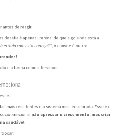
 antes de reagir.
 desafia é apenas um sinal de que algo ainda está a
tá errado com esta criança?”
, o convite é outro:
aprender?
ção e a forma como intervimos.
 emocional
resce.
tas mais resistentes e o sistema mais equilibrado. Esse é o
 socioemocional:
não apressar o crescimento, mas criar
rma saudável
.
 trocar: