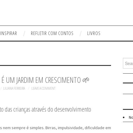
 INSPIRAR
REFLETIR COM CONTOS
LIVROS
Searc
for:
A É UM JARDIM EM CRESCIMENTO 🌱
LILIANA FERREIRA
LEAVE A COMMENT
das crianças através do desenvolvimento
No
nem sempre é simples. Birras, impulsividade, dificuldade em