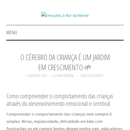
MENU
INÍCIO
O CÉREBRO DA CRIANÇA É UM JARDIM
GERIR EMOÇÕES
EM CRESCIMENTO 🌱
A INSPIRAR
13 JANEIRO, 2026
LILIANA FERREIRA
LEAVE A COMMENT
REFLETIR COM CONTOS
Como compreender o comportamento das crianças
através do desenvolvimento emocional e cerebral
LIVROS
Compreender o comportamento das crianças nem sempre é
simples. Birras, impulsividade, dificuldade em lidar com
frustrações ou em cumprir limites deixam muitos pais, educadores