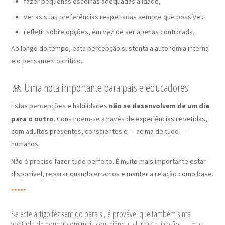
fazer pequenas escolhas adequadas à idade,
ver as suas preferências respeitadas sempre que possível,
refletir sobre opções, em vez de ser apenas controlada.
Ao longo do tempo, esta percepção sustenta a autonomia interna
e o pensamento crítico.
🚸 Uma nota importante para pais e educadores
Estas percepções e habilidades
não se desenvolvem de um dia
para o outro
. Constroem-se através de experiências repetidas,
com adultos presentes, conscientes e — acima de tudo —
humanos.
Não é preciso fazer tudo perfeito. É muito mais importante estar
disponível, reparar quando erramos e manter a relação como base.
*****
Se este artigo fez sentido para si, é provável que também sinta
vontade de educar com mais consciência, clareza e ligação — mas