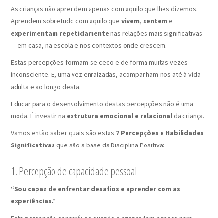
As crianças não aprendem apenas com aquilo que lhes dizemos.
Aprendem sobretudo com aquilo que
vivem
,
sentem
e
experimentam repetidamente
nas relações mais significativas
— em casa, na escola e nos contextos onde crescem.
Estas percepções formam-se cedo e de forma muitas vezes
inconsciente. E, uma vez enraizadas, acompanham-nos até à vida
adulta e ao longo desta.
Educar para o desenvolvimento destas percepções não é uma
moda. É investir na
estrutura emocional e relacional
da criança.
Vamos então saber quais são estas
7 Percepções e Habilidades
Significativas
que são a base da Disciplina Positiva:
1. Percepção de capacidade pessoal
“Sou capaz de enfrentar desafios e aprender com as
experiências.”
Esta percepção constrói-se quando a criança tem espaço para