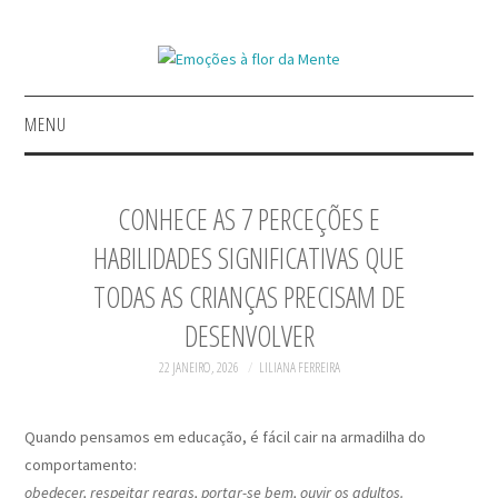
MENU
INÍCIO
CONHECE AS 7 PERCEÇÕES E
GERIR EMOÇÕES
HABILIDADES SIGNIFICATIVAS QUE
TODAS AS CRIANÇAS PRECISAM DE
A INSPIRAR
DESENVOLVER
REFLETIR COM CONTOS
22 JANEIRO, 2026
LILIANA FERREIRA
LIVROS
Quando pensamos em educação, é fácil cair na armadilha do
comportamento:
obedecer, respeitar regras, portar-se bem, ouvir os adultos.